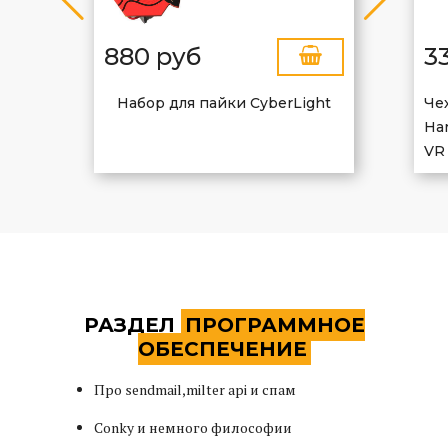
880 руб
3
Набор для пайки CyberLight
Че
Har
VR
Все статьи
РАЗДЕЛ
ПРОГРАММНОЕ
ОБЕСПЕЧЕНИЕ
Про sendmail,milter api и спам
Conky и немного философии