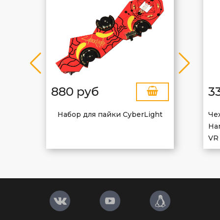
880 руб
3
Набор для пайки CyberLight
Че
Har
VR