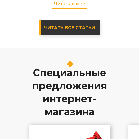
Читать далее
стабильной версии - 4.2
ЧИТАТЬ ВСЕ СТАТЬИ
Специальные
предложения
интернет-
магазина