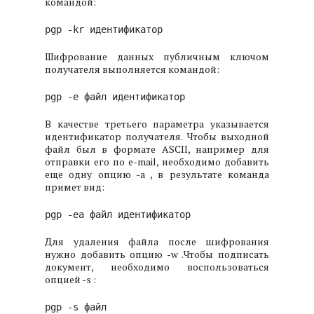
командой:
pgp -kr идентификатор
Шифрование данных публичным ключом
получателя выполняется командой:
pgp -e файл идентификатор
В качестве третьего параметра указывается
идентификатор получателя. Чтобы выходной
файл был в формате ASCII, например для
отправки его по e-mail, необходимо добавить
еще одну опцию -a , в результате команда
примет вид:
pgp -ea файл идентификатор
Для удаления файла после шифрования
нужно добавить опцию -w .
Чтобы подписать
документ, необходимо воспользоваться
опцией -s :
pgp -s файл