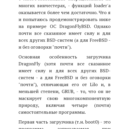
многих винчестерах, - функций loader'а
оказывается более чем достаточно. Что я
и попытаюсь продемонстрировать ниже
на примере ОС DragonFlyBSD. Однако
почти все сказанное имеет силу и для
всех других BSD-систем (а для FreeBSD -
и без оговорки "почти").
Основная особенность загрузчика
DragonFly (хотя почти все сказанное
имеет силу и для всех других BSD-
систем - а для FreeBSD и без оговорки
"почти"), отличающая его от Lilo и, в
меньшей степени, GRUB, - то, что он не
маскирует свою многокомпонентную
природу, включая четыре (почти)
самостоятельные программы.
Первая часть загрузчика (т.н. boot0) - это
программа, записываемая при